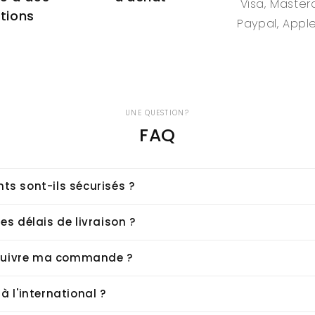
Visa, Master
tions
Paypal, Appl
UNE QUESTION?
FAQ
ts sont-ils sécurisés ?
es délais de livraison ?
uivre ma commande ?
à l'international ?