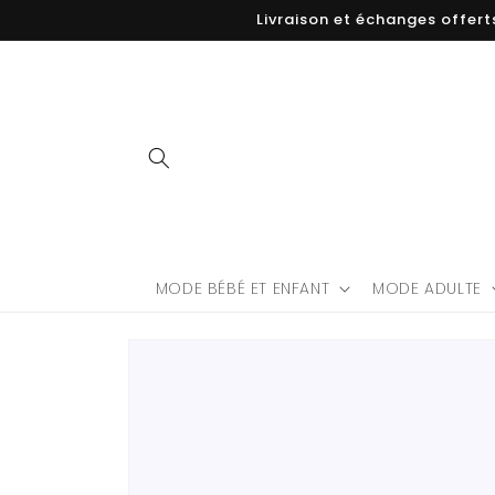
Skip to
Livraison et échanges offert
content
MODE BÉBÉ ET ENFANT
MODE ADULTE
Skip to
product
information