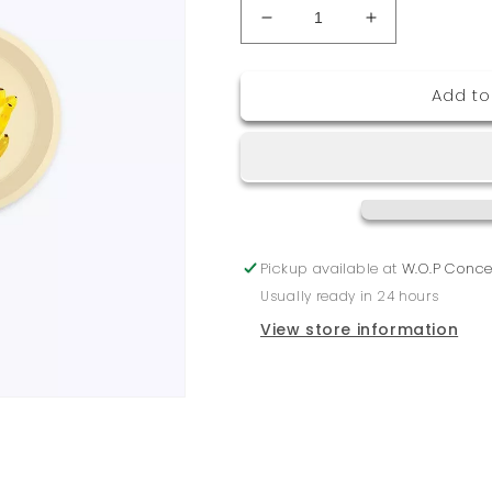
Decrease
Increase
quantity
quantity
for
for
Add to
Sous-
Sous-
verres
verres
banane
banane
-
-
All
All
the
the
ways
ways
to
to
Pickup available at
W.O.P Conce
say
say
Usually ready in 24 hours
View store information