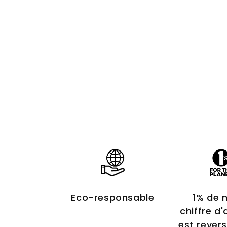
Eco-responsable
1% de 
chiffre d'
est rever