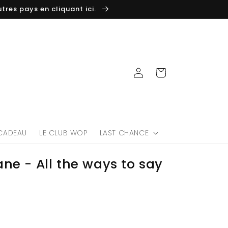
tres pays en cliquant ici.
Log
Cart
in
CADEAU
LE CLUB WOP
LAST CHANCE
ne - All the ways to say