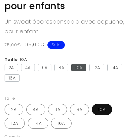
pour enfants
Un sweat écoresponsable avec capuche,
pour enfant
Regular
Sale
38,00€
75,00€
Sale
price
price
Taille
10A
2A
4A
6A
8A
10A
12A
14A
16A
Taille
2A
4A
6A
8A
10A
12A
14A
16A
Quantity