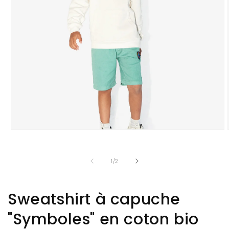
Open
media
1
in
of
1
/
2
modal
Sweatshirt à capuche
"Symboles" en coton bio