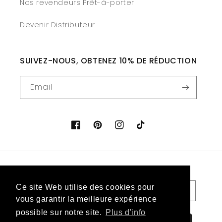
Nos revendeurs Prêt-à-porter
Devenir Distributeur
SUIVEZ-NOUS, OBTENEZ 10% DE RÉDUCTION
Email
Facebook
Pinterest
Instagram
TikTok
Country/region
Language
Ce site Web utilise des cookies pour
Ce site Web utilise des cookies pour
Belgium (EUR €)
English
vous garantir la meilleure expérience
vous garantir la meilleure expérience
possible sur notre site.
possible sur notre site.
Plus d'info
Plus d'info
Payment